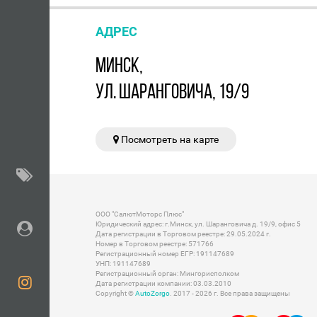
АДРЕС
МИНСК,
УЛ. ШАРАНГОВИЧА, 19/9
Посмотреть на карте
ООО "СалютМоторс Плюс"
Юридический адрес: г.Минск, ул. Шаранговича д. 19/9, офис 5
Дата регистрации в Торговом реестре: 29.05.2024 г.
Номер в Торговом реестре: 571766
Регистрационный номер ЕГР: 191147689
УНП: 191147689
Регистрационный орган: Мингорисполком
Дата регистрации компании: 03.03.2010
Copyright ©
AutoZorgo
. 2017 - 2026 г. Все права защищены