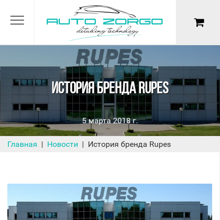
ИЗВИНИТЕ, МАГАЗИН НЕ РАБОТАЕТ
Приглашаем записаться на
ИСТОРИЯ БРЕНДА RUPES
обслуживание автомобиля в нашу
детейлинг студию
5 марта 2018 г.
Главная
Новости
История бренда Rupes
ПОДРОБНЕЕ