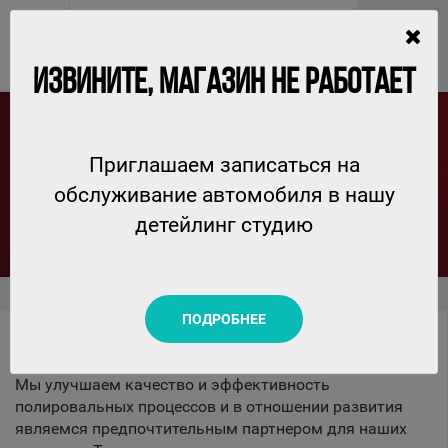
ИЗВИНИТЕ, МАГАЗИН НЕ РАБОТАЕТ
Приглашаем записаться на
MENZERNA- КАЧЕСТВО ПРЕВЫШЕ ВСЕГО !
обслуживание автомобиля в нашу
детейлинг студию
6 марта 2018 г.
Новости
Menzerna- Качество превыше всего !
ПОДРОБНЕЕ
Мы улучшаем качество и эффективность
полировальных процессов и в отношении развития
являемся предпочтительным партнером для наших