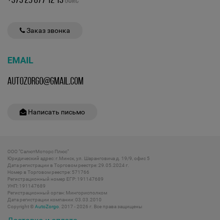
ОФИС
Заказ звонка
EMAIL
AUTOZORGO@GMAIL.COM
Написать письмо
ООО "СалютМоторс Плюс"
Юридический адрес: г.Минск, ул. Шаранговича д. 19/9, офис 5
Дата регистрации в Торговом реестре: 29.05.2024 г.
Номер в Торговом реестре: 571766
Регистрационный номер ЕГР: 191147689
УНП: 191147689
Регистрационный орган: Мингорисполком
Дата регистрации компании: 03.03.2010
Copyright ©
AutoZorgo
. 2017 - 2026 г. Все права защищены