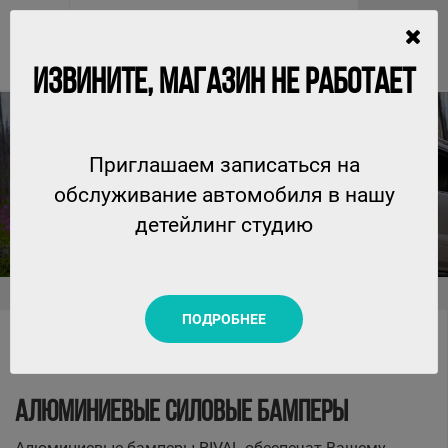
ИЗВИНИТЕ, МАГАЗИН НЕ РАБОТАЕТ
Приглашаем записаться на
СИЛОВАЯ ЗАЩИТА АВТОМОБИЛЯ
обслуживание автомобиля в нашу
детейлинг студию
14 февраля 2022 г.
Главная
Новости
Силовая защита автомобиля
ПОДРОБНЕЕ
АЛЮМИНИЕВЫЕ СИЛОВЫЕ БАМПЕРЫ
Алюминиевые бамперы RIVAL обеспечат Вашему