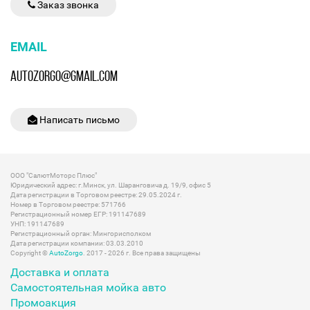
Заказ звонка
EMAIL
AUTOZORGO@GMAIL.COM
Написать письмо
ООО "СалютМоторс Плюс"
Юридический адрес: г.Минск, ул. Шаранговича д. 19/9, офис 5
Дата регистрации в Торговом реестре: 29.05.2024 г.
Номер в Торговом реестре: 571766
Регистрационный номер ЕГР: 191147689
УНП: 191147689
Регистрационный орган: Мингорисполком
Дата регистрации компании: 03.03.2010
Copyright ©
AutoZorgo
. 2017 - 2026 г. Все права защищены
Доставка и оплата
Самостоятельная мойка авто
Промоакция