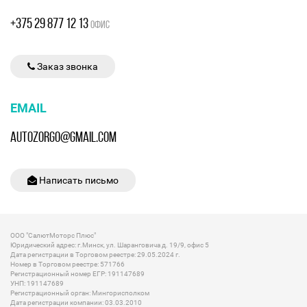
+375 29 877 12 13
ОФИС
Заказ звонка
EMAIL
AUTOZORGO@GMAIL.COM
Написать письмо
ООО "СалютМоторс Плюс"
Юридический адрес: г.Минск, ул. Шаранговича д. 19/9, офис 5
Дата регистрации в Торговом реестре: 29.05.2024 г.
Номер в Торговом реестре: 571766
Регистрационный номер ЕГР: 191147689
УНП: 191147689
Регистрационный орган: Мингорисполком
Дата регистрации компании: 03.03.2010