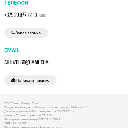
ТЕЛЕФОН
+375 29 877 12 13
ОФИС
Заказ звонка
EMAIL
AUTOZORGO@GMAIL.COM
Написать письмо
ООО "СалютМоторс Плюс"
Юридический адрес: г.Минск, ул. Шаранговича д. 19/9, офис 5
Дата регистрации в Торговом реестре: 29.05.2024 г.
Номер в Торговом реестре: 571766
Регистрационный номер ЕГР: 191147689
УНП: 191147689
Регистрационный орган: Мингорисполком