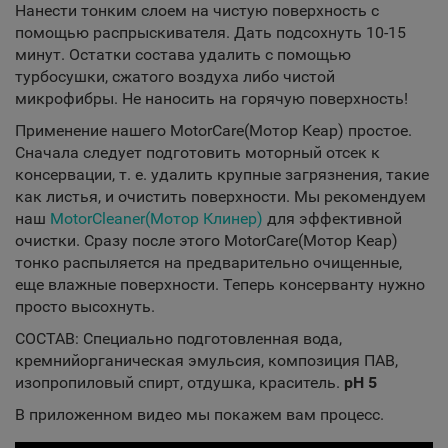
Нанести тонким слоем на чистую поверхность с
помощью распрыскивателя. Дать подсохнуть 10-15
минут. Остатки состава удалить с помощью
турбосушки, сжатого воздуха либо чистой
микрофибры. Не наносить на горячую поверхность!
Применение нашего MotorCare(Мотор Кеар) простое.
Сначала следует подготовить моторный отсек к
консервации, т. е. удалить крупные загрязнения, такие
как листья, и очистить поверхности. Мы рекомендуем
наш
MotorCleaner(Мотор Клинер)
для эффективной
очистки. Сразу после этого MotorCare(Мотор Кеар)
тонко распыляется на предварительно очищенные,
еще влажные поверхности. Теперь консерванту нужно
просто высохнуть.
СОСТАВ: Специально подготовленная вода,
кремнийорганическая эмульсия, композиция ПАВ,
изопропиловый спирт, отдушка, краситель.
pH 5
В приложенном видео мы покажем вам процесс.