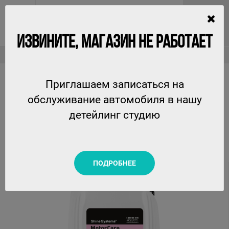
ИЗВИНИТЕ, МАГАЗИН НЕ РАБОТАЕТ
Очистители двигателей и моторного отсека
MotorCare - консервант подкапотного пространства Shine Systems, 5 л
Приглашаем записаться на
MOTORCARE - КОНСЕРВАНТ ПОДКАПОТНОГО
обслуживание автомобиля в нашу
ПРОСТРАНСТВА SHINE SYSTEMS, 5 Л
детейлинг студию
SHINE SYSTEMS
ПОДРОБНЕЕ