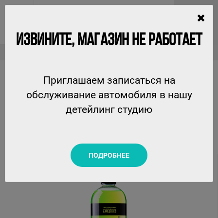
ИЗВИНИТЕ, МАГАЗИН НЕ РАБОТАЕТ
Очистители
InteriorCleaner - универсальное средство для химчистки, 750 мл
Приглашаем записаться на
INTERIORCLEANER - УНИВЕРСАЛЬНОЕ СРЕДСТВО
обслуживание автомобиля в нашу
ДЛЯ ХИМЧИСТКИ, 750 МЛ
детейлинг студию
SHINE SYSTEMS
ПОДРОБНЕЕ