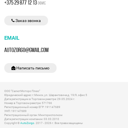
+375 29 877 12 13
ОФИС
Заказ звонка
EMAIL
AUTOZORGO@GMAIL.COM
Написать письмо
ООО "СалютМоторс Плюс"
Юридический адрес: г.Минск, ул. Шаранговича д. 19/9, офис 5
Дата регистрации в Торговом реестре: 29.05.2024 г.
Номер в Торговом реестре: 571766
Регистрационный номер ЕГР: 191147689
УНП: 191147689
Регистрационный орган: Мингорисполком
Дата регистрации компании: 03.03.2010
Copyright ©
AutoZorgo
. 2017 - 2026 г. Все права защищены