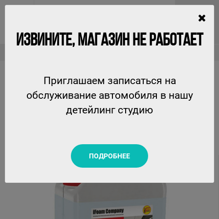
ИЗВИНИТЕ, МАГАЗИН НЕ РАБОТАЕТ
Очистители
BIitum-OFF - очиститель битумных пятен Ifoam, 5л
Приглашаем записаться на
BIITUM-OFF - ОЧИСТИТЕЛЬ БИТУМНЫХ ПЯТЕН
обслуживание автомобиля в нашу
IFOAM, 5Л
детейлинг студию
IFOAM
ПОДРОБНЕЕ