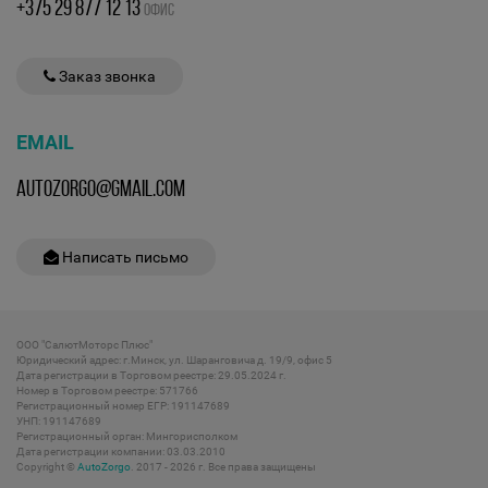
+375 29 877 12 13
ОФИС
Заказ звонка
EMAIL
AUTOZORGO@GMAIL.COM
Написать письмо
ООО "СалютМоторс Плюс"
Юридический адрес: г.Минск, ул. Шаранговича д. 19/9, офис 5
Дата регистрации в Торговом реестре: 29.05.2024 г.
Номер в Торговом реестре: 571766
Регистрационный номер ЕГР: 191147689
УНП: 191147689
Регистрационный орган: Мингорисполком
Дата регистрации компании: 03.03.2010
Copyright ©
AutoZorgo
. 2017 - 2026 г. Все права защищены