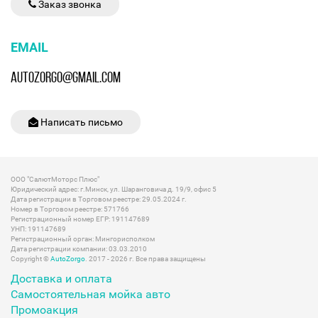
Заказ звонка
EMAIL
AUTOZORGO@GMAIL.COM
Написать письмо
ООО "СалютМоторс Плюс"
Юридический адрес: г.Минск, ул. Шаранговича д. 19/9, офис 5
Дата регистрации в Торговом реестре: 29.05.2024 г.
Номер в Торговом реестре: 571766
Регистрационный номер ЕГР: 191147689
УНП: 191147689
Регистрационный орган: Мингорисполком
Дата регистрации компании: 03.03.2010
Copyright ©
AutoZorgo
. 2017 - 2026 г. Все права защищены
Доставка и оплата
Самостоятельная мойка авто
Промоакция