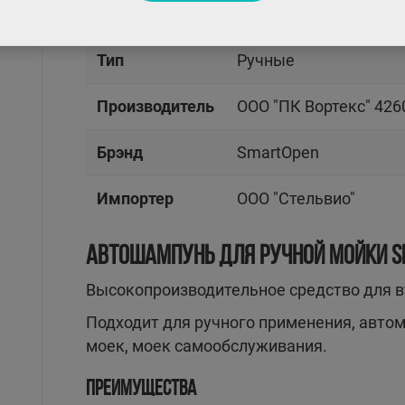
Объем / вес
1л
Тип
Ручные
Производитель
OOO "ПК Вортекс" 426
Брэнд
SmartOpen
Импортер
OOO "Стельвио"
АВТОШАМПУНЬ ДЛЯ РУЧНОЙ МОЙКИ S
Высокопроизводительное средство для в
Подходит для ручного применения, авто
моек, моек самообслуживания.
ПРЕИМУЩЕСТВА