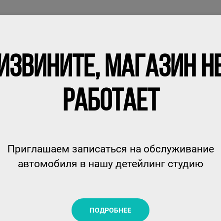
КАТАЛОГ
НОВОСТИ
КОНТАКТЫ
 ухода за автомобилем
Шампуни
03 TOO SHAMPOO - в
ИЗВИНИТЕ, МАГАЗИН Н
РАБОТАЕТ
03 TOO SHAMPOO - ВЫСОКОПЕН
1Л
SMARTOPEN
Приглашаем записаться на обслуживание
автомобиля в нашу детейлинг студию
Назначение
Ручные
ПОДРОБНЕЕ