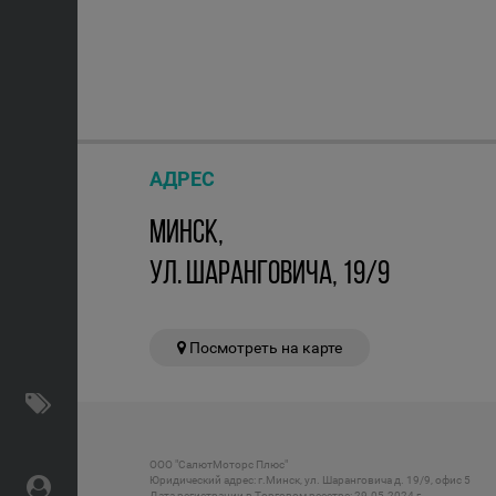
АДРЕС
МИНСК,
УЛ. ШАРАНГОВИЧА, 19/9
Посмотреть на карте
ООО "СалютМоторс Плюс"
Юридический адрес: г.Минск, ул. Шаранговича д. 19/9, офис 5
Дата регистрации в Торговом реестре: 29.05.2024 г.