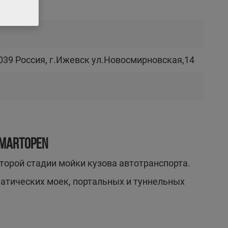
039 Россия, г.Ижевск ул.Новосмирновская,14
MARTOPEN
торой стадии мойки кузова автотранспорта.
матических моек, портальных и туннельных