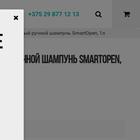
+375 29 877 12 13
ысокопенный ручной шампунь SmartOpen, 1л
Е
НЫЙ РУЧНОЙ ШАМПУНЬ SMARTOPEN,