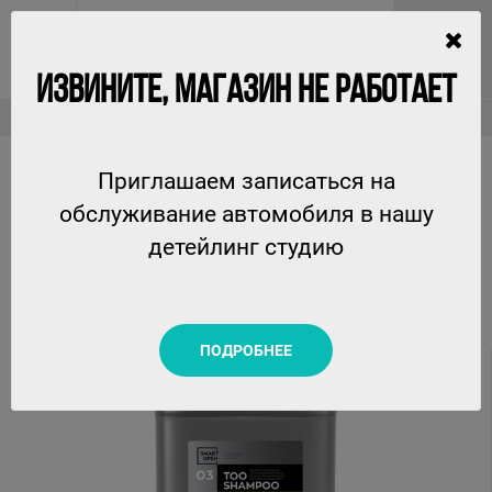
ИЗВИНИТЕ, МАГАЗИН НЕ РАБОТАЕТ
Шампуни
03 TOO SHAMPOO - высокопенный ручной шампунь SmartOpen, 5л
Приглашаем записаться на
03 TOO SHAMPOO - ВЫСОКОПЕННЫЙ РУЧНОЙ
обслуживание автомобиля в нашу
ШАМПУНЬ SMARTOPEN, 5Л
детейлинг студию
SMARTOPEN
ПОДРОБНЕЕ