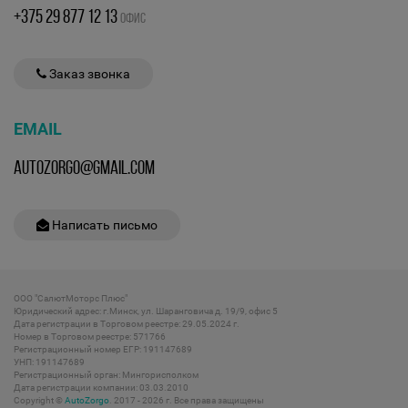
+375 29 877 12 13
ОФИС
Заказ звонка
EMAIL
AUTOZORGO@GMAIL.COM
Написать письмо
ООО "СалютМоторс Плюс"
Юридический адрес: г.Минск, ул. Шаранговича д. 19/9, офис 5
Дата регистрации в Торговом реестре: 29.05.2024 г.
Номер в Торговом реестре: 571766
Регистрационный номер ЕГР: 191147689
УНП: 191147689
Регистрационный орган: Мингорисполком
Дата регистрации компании: 03.03.2010
Copyright ©
AutoZorgo
. 2017 - 2026 г. Все права защищены