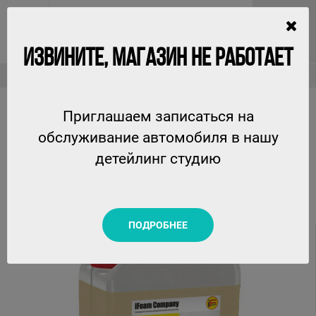
ИЗВИНИТЕ, МАГАЗИН НЕ РАБОТАЕТ
Шампуни
Premium - бесконтактный автошампунь Ifoam, 23кг
Приглашаем записаться на
PREMIUM - БЕСКОНТАКТНЫЙ АВТОШАМПУНЬ IFOAM,
обслуживание автомобиля в нашу
23КГ
детейлинг студию
IFOAM
ПОДРОБНЕЕ