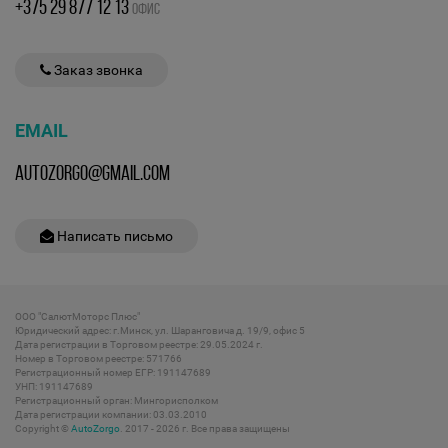
+375 29 877 12 13
ОФИС
Заказ звонка
EMAIL
AUTOZORGO@GMAIL.COM
Написать письмо
ООО "СалютМоторс Плюс"
Юридический адрес: г.Минск, ул. Шаранговича д. 19/9, офис 5
Дата регистрации в Торговом реестре: 29.05.2024 г.
Номер в Торговом реестре: 571766
Регистрационный номер ЕГР: 191147689
УНП: 191147689
Регистрационный орган: Мингорисполком
Дата регистрации компании: 03.03.2010
Copyright ©
AutoZorgo
. 2017 - 2026 г. Все права защищены