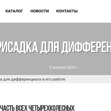
КАТАЛОГ
НОВОСТИ
КОНТАКТЫ
ИЗВИНИТЕ, МАГАЗИН Н
РАБОТАЕТ
РИСАДКА ДЛЯ ДИФФЕРЕН
5 апреля 2022 г.
Приглашаем записаться на обслуживание
автомобиля в нашу детейлинг студию
а для дифференциала в его работе
ПОДРОБНЕЕ
ЧАСТЬ ВСЕХ ЧЕТЫРЕХКОЛЕСНЫХ