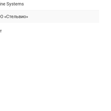
ine Systems
O «Стельвио»
т