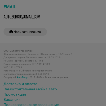
EMAIL
AUTOZORGO@GMAIL.COM
Написать письмо
ООО "СалютМоторс Плюс"
Юридический адрес: г.Минск, ул. Шаранговича д. 19/9, офис 5
Дата регистрации в Торговом реестре: 29.05.2024 г.
Номер в Торговом реестре: 571766
Регистрационный номер ЕГР: 191147689
УНП: 191147689
Регистрационный орган: Мингорисполком
Дата регистрации компании: 03.03.2010
Copyright ©
AutoZorgo
. 2017 - 2026 г. Все права защищены
Доставка и оплата
Самостоятельная мойка авто
Промоакция
Вакансии
Пользовательское соглашение