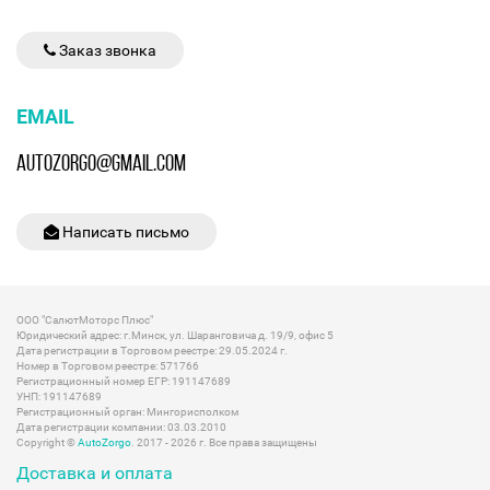
Заказ звонка
EMAIL
AUTOZORGO@GMAIL.COM
Написать письмо
ООО "СалютМоторс Плюс"
Юридический адрес: г.Минск, ул. Шаранговича д. 19/9, офис 5
Дата регистрации в Торговом реестре: 29.05.2024 г.
Номер в Торговом реестре: 571766
Регистрационный номер ЕГР: 191147689
УНП: 191147689
Регистрационный орган: Мингорисполком
Дата регистрации компании: 03.03.2010
Copyright ©
AutoZorgo
. 2017 - 2026 г. Все права защищены
Доставка и оплата