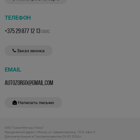
ТЕЛЕФОН
+375 29 877 12 13
ОФИС
Заказ звонка
EMAIL
AUTOZORGO@GMAIL.COM
Написать письмо
ООО "СалютМоторс Плюс"
Юридический адрес: г.Минск, ул. Шаранговича д. 19/9, офис 5
Дата регистрации в Торговом реестре: 29.05.2024 г.