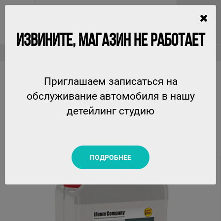
ИЗВИНИТЕ, МАГАЗИН НЕ РАБОТАЕТ
Для пластика
Polyrol Frost - матовое молочко для пластика Ifoam, 5кг
Приглашаем записаться на
POLYROL FROST - МАТОВОЕ МОЛОЧКО ДЛЯ
обслуживание автомобиля в нашу
ПЛАСТИКА IFOAM, 5КГ
детейлинг студию
IFOAM
ПОДРОБНЕЕ