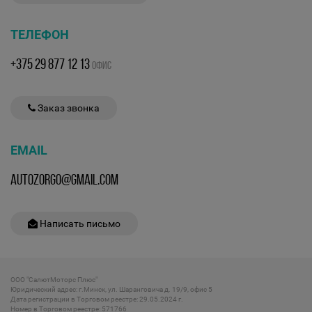
ТЕЛЕФОН
+375 29 877 12 13
ОФИС
Заказ звонка
EMAIL
AUTOZORGO@GMAIL.COM
Написать письмо
ООО "СалютМоторс Плюс"
Юридический адрес: г.Минск, ул. Шаранговича д. 19/9, офис 5
Дата регистрации в Торговом реестре: 29.05.2024 г.
Номер в Торговом реестре: 571766