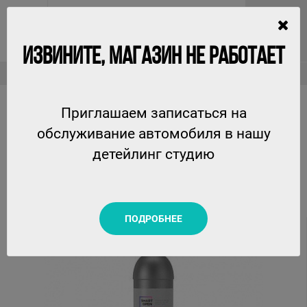
ИЗВИНИТЕ, МАГАЗИН НЕ РАБОТАЕТ
Универсальные средства и средства для химчистки
14 MULTICOMPLEX - универсальное средство для химчистки салона SmartOpen, 1л
Приглашаем записаться на
14 MULTICOMPLEX - УНИВЕРСАЛЬНОЕ СРЕДСТВО
обслуживание автомобиля в нашу
ДЛЯ ХИМЧИСТКИ САЛОНА SMARTOPEN, 1Л
детейлинг студию
SMARTOPEN
ПОДРОБНЕЕ