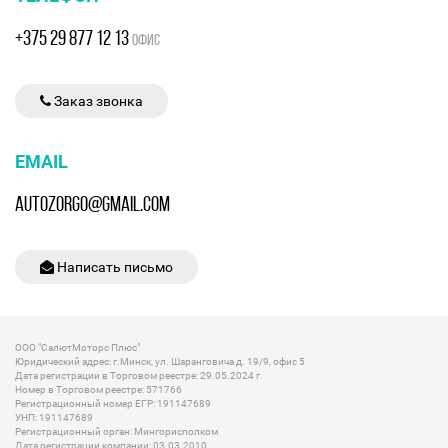
+375 29 877 12 13
ОФИС
Заказ звонка
EMAIL
AUTOZORGO@GMAIL.COM
Написать письмо
ООО "СалютМоторс Плюс"
Юридический адрес: г.Минск, ул. Шаранговича д. 19/9, офис 5
Дата регистрации в Торговом реестре: 29.05.2024 г.
Номер в Торговом реестре: 571766
Регистрационный номер ЕГР: 191147689
УНП: 191147689
Регистрационный орган: Мингорисполком
Дата регистрации компании: 03.03.2010