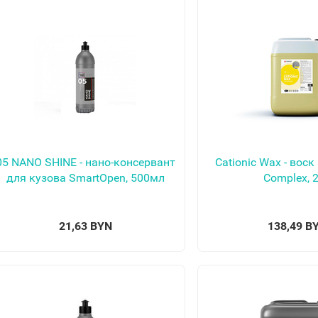
05 NANO SHINE - нано-консервант
Cationic Wax - вос
для кузова SmartOpen, 500мл
Complex, 
21,63 BYN
138,49 B