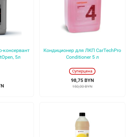
о-консервант
Кондиционер для ЛКП CarTechPro
tOpen, 5л
Conditioner 5 л
Суперцена
98,75 BYN
YN
150,00 BYN