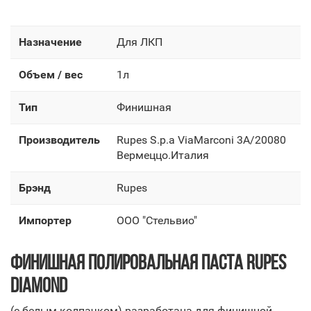
Назначение
Для ЛКП
Объем / вес
1л
Тип
Финишная
Производитель
Rupes S.p.a ViaMarconi 3A/20080
Вермеццо.Италия
Брэнд
Rupes
Импортер
OOO "Стельвио"
ФИНИШНАЯ ПОЛИРОВАЛЬНАЯ ПАСТА RUPES
DIAMOND
(с белым колпачком) разработана для финишной