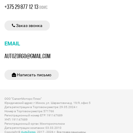
+375 29 877 12 13
ОФИС
Заказ звонка
EMAIL
AUTOZORGO@GMAIL.COM
Написать письмо
ООО "СалютМоторс Плюс"
Юридический адрес: г.Минск, ул. Шаранговича д. 19/9, офис 5
Дата регистрации в Торговом реестре: 29.05.2024 г.
Номер в Торговом реестре: 571766
Регистрационный номер ЕГР: 191147689
УНП: 191147689
Регистрационный орган: Мингорисполком
Дата регистрации компании: 03.03.2010
Copyright ©
AutoZorgo
. 2017 - 2026 г. Все права защищены