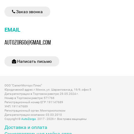
Заказ звонка
EMAIL
AUTOZORGO@GMAIL.COM
Написать письмо
ООО "СалютМоторс Плюс"
Юридический адрес: г.Минск, ул. Шаранговича д. 19/9, офис 5
Дата регистрации в Торговом реестре: 29.05.2024 г.
Номер в Торговом реестре: 571766
Регистрационный номер ЕГР: 191147689
УНП: 191147689
Регистрационный орган: Мингорисполком
Дата регистрации компании: 03.03.2010
Copyright ©
AutoZorgo
. 2017 - 2026 г. Все права защищены
Доставка и оплата
Самостоятельная мойка авто