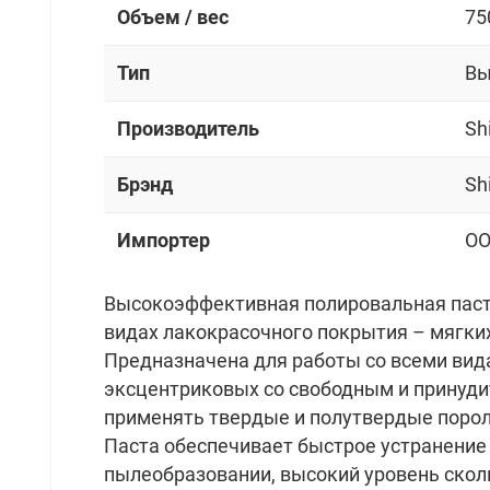
Объем / вес
75
Тип
Вы
Производитель
Sh
Брэнд
Sh
Импортер
OO
Высокоэффективная полировальная паста 
видах лакокрасочного покрытия – мягких
Предназначена для работы со всеми ви
эксцентриковых со свободным и принуд
применять твердые и полутвердые поро
Паста обеспечивает быстрое устранени
пылеобразовании, высокий уровень сколь