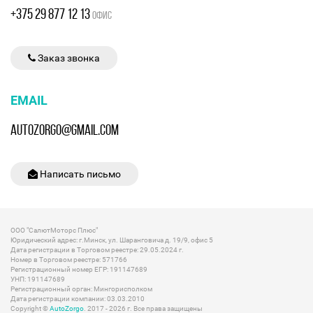
+375 29 877 12 13
ОФИС
Заказ звонка
EMAIL
AUTOZORGO@GMAIL.COM
Написать письмо
ООО "СалютМоторс Плюс"
Юридический адрес: г.Минск, ул. Шаранговича д. 19/9, офис 5
Дата регистрации в Торговом реестре: 29.05.2024 г.
Номер в Торговом реестре: 571766
Регистрационный номер ЕГР: 191147689
УНП: 191147689
Регистрационный орган: Мингорисполком
Дата регистрации компании: 03.03.2010
Copyright ©
AutoZorgo
. 2017 - 2026 г. Все права защищены