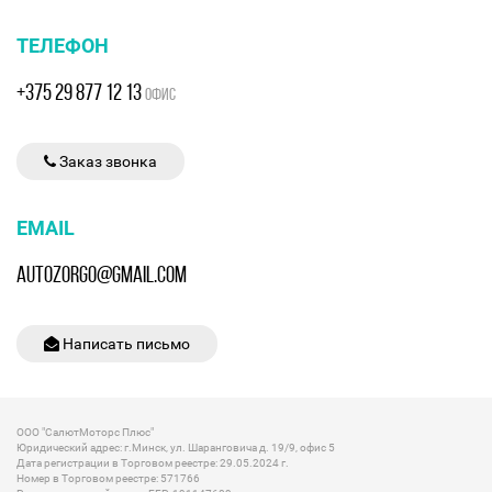
ТЕЛЕФОН
+375 29 877 12 13
ОФИС
Заказ звонка
EMAIL
AUTOZORGO@GMAIL.COM
Написать письмо
ООО "СалютМоторс Плюс"
Юридический адрес: г.Минск, ул. Шаранговича д. 19/9, офис 5
Дата регистрации в Торговом реестре: 29.05.2024 г.
Номер в Торговом реестре: 571766