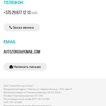
ТЕЛЕФОН
+375 29 877 12 13
ОФИС
Заказ звонка
EMAIL
AUTOZORGO@GMAIL.COM
Написать письмо
ООО "СалютМоторс Плюс"
Юридический адрес: г.Минск, ул. Шаранговича д. 19/9, офис 5
Дата регистрации в Торговом реестре: 29.05.2024 г.
Номер в Торговом реестре: 571766
Регистрационный номер ЕГР: 191147689
УНП: 191147689
Регистрационный орган: Мингорисполком