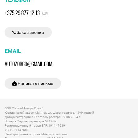
ТЕЛЕФОН
+375 29 877 12 13
ОФИС
Заказ звонка
EMAIL
AUTOZORGO@GMAIL.COM
Написать письмо
ООО "СалютМоторс Плюс"
Юридический адрес: г.Минск, ул. Шаранговича д. 19/9, офис 5
Дата регистрации в Торговом реестре: 29.05.2024 г.
Номер в Торговом реестре: 571766
Регистрационный номер ЕГР: 191147689
УНП: 191147689
Регистрационный орган: Мингорисполком