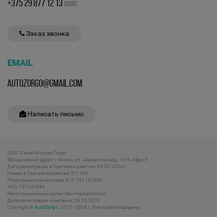
+375 29 877 12 13
ОФИС
Заказ звонка
EMAIL
AUTOZORGO@GMAIL.COM
Написать письмо
ООО "СалютМоторс Плюс"
Юридический адрес: г.Минск, ул. Шаранговича д. 19/9, офис 5
Дата регистрации в Торговом реестре: 29.05.2024 г.
Номер в Торговом реестре: 571766
Регистрационный номер ЕГР: 191147689
УНП: 191147689
Регистрационный орган: Мингорисполком
Дата регистрации компании: 03.03.2010
Copyright ©
AutoZorgo
. 2017 - 2026 г. Все права защищены