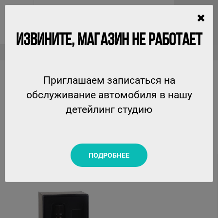
ИЗВИНИТЕ, МАГАЗИН НЕ РАБОТАЕТ
Защитные составы
Wheel & Caliper - защитное покрытие для дисков Ceramic Pro, 50мл
Приглашаем записаться на
WHEEL & CALIPER - ЗАЩИТНОЕ ПОКРЫТИЕ ДЛЯ
обслуживание автомобиля в нашу
ДИСКОВ CERAMIC PRO, 50МЛ
детейлинг студию
CERAMIC PRO
ПОДРОБНЕЕ