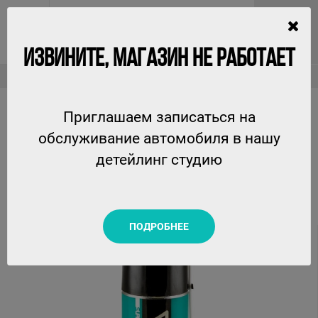
ИЗВИНИТЕ, МАГАЗИН НЕ РАБОТАЕТ
Технические жидкости
Антикоррозийная проникающая мультисмазка 4 в 1 200мл, Suprotec
Приглашаем записаться на
АНТИКОРРОЗИЙНАЯ ПРОНИКАЮЩАЯ
обслуживание автомобиля в нашу
МУЛЬТИСМАЗКА 4 В 1 200МЛ, SUPROTEC
детейлинг студию
SUPROTEC
ПОДРОБНЕЕ