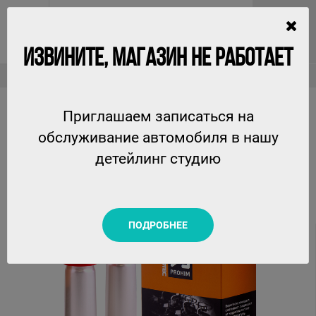
ИЗВИНИТЕ, МАГАЗИН НЕ РАБОТАЕТ
Технические жидкости
Многофункциональная присадка для бензина SGA A-Prohim, Suprotec
Приглашаем записаться на
МНОГОФУНКЦИОНАЛЬНАЯ ПРИСАДКА ДЛЯ
обслуживание автомобиля в нашу
БЕНЗИНА SGA A-PROHIM, SUPROTEC
детейлинг студию
SUPROTEC
ПОДРОБНЕЕ