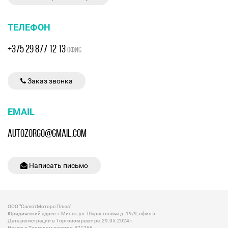
ТЕЛЕФОН
+375 29 877 12 13
ОФИС
Заказ звонка
EMAIL
AUTOZORGO@GMAIL.COM
Написать письмо
ООО "СалютМоторс Плюс"
Юридический адрес: г.Минск, ул. Шаранговича д. 19/9, офис 5
Дата регистрации в Торговом реестре: 29.05.2024 г.
Номер в Торговом реестре: 571766